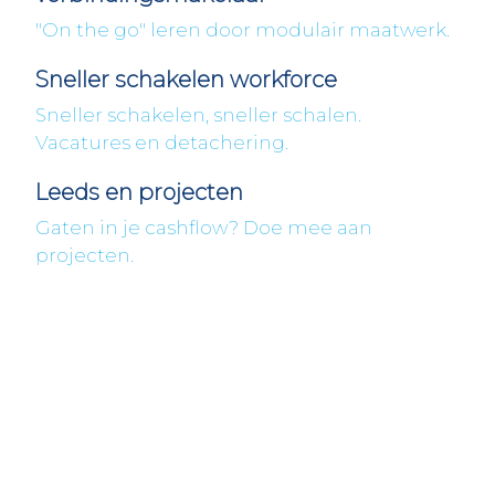
"On the go" leren door modulair maatwerk.
Sneller schakelen workforce
Sneller schakelen, sneller schalen.
Vacatures en detachering.
Leeds en projecten
Gaten in je cashflow? Doe mee aan
projecten.
Fleximaal
Een beter bedrijf
Een initiatief van Stichting Toekomstplannen