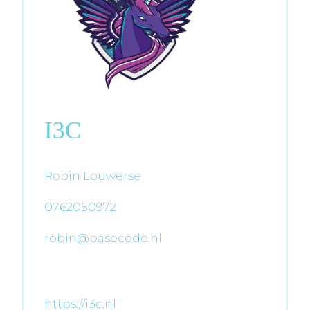
I3C
Robin Louwerse
0762050972
robin@basecode.nl
https://i3c.nl