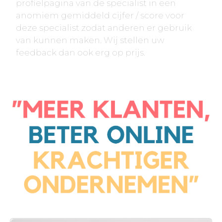
profielpagina van de specialist in een
anomiem gemiddeld cijfer / score voor
deze specialist zodat anderen er gebruik
van kunnen maken. Wij stellen uw
feedback dan ook erg op prijs.