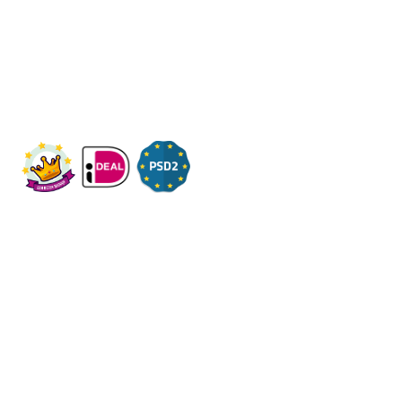
Wij ontvangen u graag,
Bezoek op afspraak
KVK: 14083470
Check ons op Fleximaal.nl
Onderwerpen
Over ons
Contact
Volg ons op social