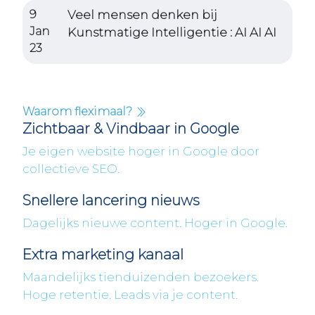
9
Veel mensen denken bij
Jan
Kunstmatige Intelligentie : AI AI AI
23
Waarom fleximaal?
Zichtbaar & Vindbaar in Google
Je eigen website hoger in Google door
collectieve SEO.
Snellere lancering nieuws
Dagelijks nieuwe content. Hoger in Google.
Extra marketing kanaal
Maandelijks tienduizenden bezoekers.
Hoge retentie. Leads via je content.