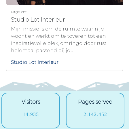
uitgelicht
Studio Lot Interieur
Mijn missie is om de ruimte waarin je
woont en werkt om te toveren tot een
inspiratievolle plek, omringd door rust,
helemaal passend bij jou.
Studio Lot Interieur
Visitors
Pages served
14.935
2.142.452