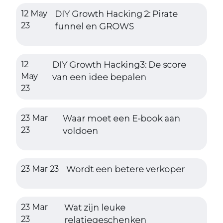
12 May
DIY Growth Hacking 2: Pirate
23
funnel en GROWS
12
DIY Growth Hacking3: De score
May
van een idee bepalen
23
23 Mar
Waar moet een E-book aan
23
voldoen
23 Mar 23
Wordt een betere verkoper
23 Mar
Wat zijn leuke
23
relatiegeschenken